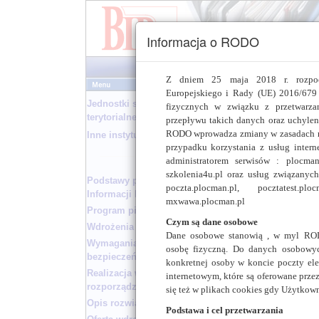
Informacja o RODO
Z dniem 25 maja 2018 r. rozpoc
Europejskiego i Rady (UE) 2016/679 
Jednostki samorządu
fizycznych w związku z przetwarz
terytorialnego
przepływu takich danych oraz uchyle
RODO wprowadza zmiany w zasadach re
Inne instytucje
przypadku korzystania z usług intern
W ramach prac przyg
administratorem serwisów : plocman.p
Starostwo Po
szkolenia4u.pl oraz usług związanyc
Podstawy prawne Biuletynu
Urząd Gminy w
poczta.plocman.pl, pocztatest.plo
Informacji Publicznej
mxwawa.plocman.pl
Ich wybór był pody
Program pilotażowy
ułatwić pracę kolej
Czym są dane osobowe
Wdrożenia wzorcowe
pracownicy wydział
Dane osobowe stanowią , w myl ROD
Wymagania w zakresie
następnie skonsulto
osobę fizyczną. Do danych osobowych
bezpieczeństwa serwisu BIP
do Ustawy oraz Rozp
konkretnej osoby w koncie poczty elek
Realizacja wymogów
przyjaznego dla uż
internetowym, które są oferowane prze
rozporządzenia
prawnych.
się też w plikach cookies gdy Użytkown
Opis rozwiązania
Podstawa i cel przetwarzania