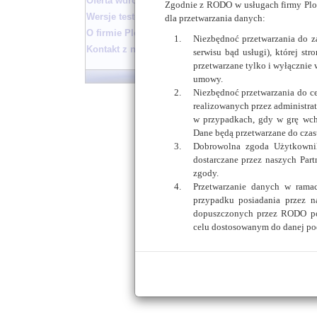
Oferta wdrożenia
Zgodnie z RODO w usługach firmy Ploc
Wersje testowe biuletynu
dla przetwarzania danych:
O firmie Plocman
Niezbędnoć przetwarzania do 
Kontakt z nami
serwisu bąd usługi), której st
przetwarzane tylko i wyłącznie 
Płock
umowy.
Niezbędnoć przetwarzania do c
realizowanych przez administrat
w przypadkach, gdy w grę wch
Dane będą przetwarzane do czasu
Dobrowolna zgoda Użytkownik
dostarczane przez naszych Par
zgody.
Przetwarzanie danych w rama
przypadku posiadania przez n
dopuszczonych przez RODO po
celu dostosowanym do danej po